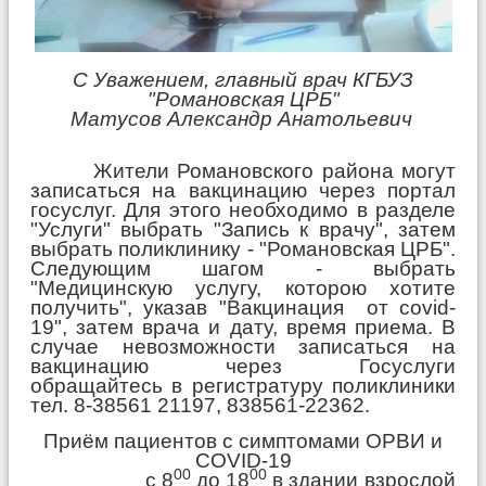
С Уважением, главный врач КГБУЗ
"Романовская ЦРБ"
Матусов Александр Анатольевич
Жители Романовского района могут
записаться на вакцинацию через портал
госуслуг. Для этого необходимо в разделе
"Услуги" выбрать "Запись к врачу", затем
выбрать поликлинику - "Романовская ЦРБ".
Следующим шагом - выбрать
"Медицинскую услугу, которою хотите
получить", указав "Вакцинация от covid-
19", затем врача и дату, время приема. В
случае невозможности записаться на
вакцинацию через Госуслуги
обращайтесь в регистратуру поликлиники
тел. 8-38561 21197, 838561-22362.
Приём пациентов с симптомами ОРВИ и
COVID-19
00
00
с 8
до 18
в здании взрослой