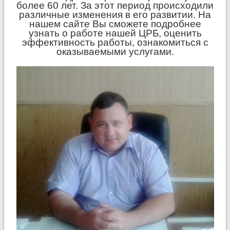
более 60 лет. За этот период происходили
УЧЕТНАЯ ПОЛИТИКА
различные изменения в его развитии. На
нашем сайте Вы сможете подробнее
Противодействия коррупции
узнать о работе нашей ЦРБ, оценить
эффективность работы, ознакомиться с
ОМС
оказываемыми услугами.
COVID-19
Противодействие терроризму и
экстремизму